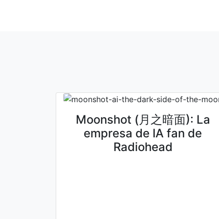
Moonshot (月之暗面): La
empresa de IA fan de
Radiohead