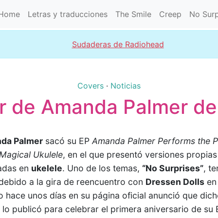
Home
Letras y traducciones
The Smile
Creep
No Surp
Sudaderas de Radiohead
Covers
·
Noticias
r de Amanda Palmer de
da Palmer
sacó su EP
Amanda Palmer Performs the Po
Magical Ukulele
, en el que presentó versiones propia
adas en
ukelele
. Uno de los temas,
“No Surprises”
, t
r debido a la gira de reencuentro con
Dressen Dolls
en
ro hace unos días en su página oficial anunció que dic
y lo publicó para celebrar el primera aniversario de su