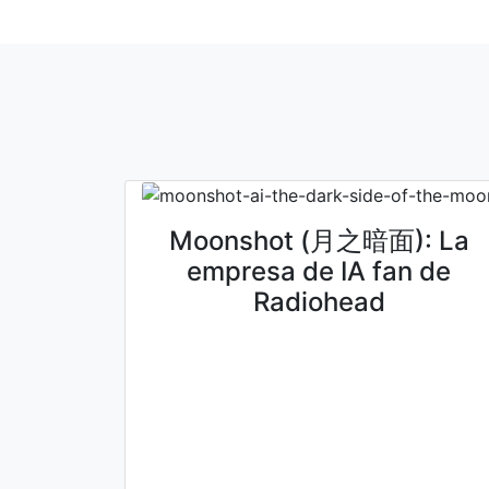
Moonshot (月之暗面): La
empresa de IA fan de
Radiohead