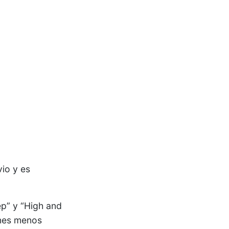
io y es
ep” y “High and
ones menos