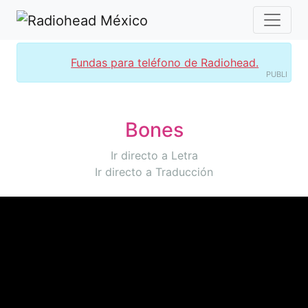
Fundas para teléfono de Radiohead.
PUBLI
Bones
Ir directo a Letra
Ir directo a Traducción