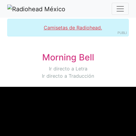
Camisetas de Radiohead.
PUBLI
Morning Bell
Ir directo a Letra
Ir directo a Traducción