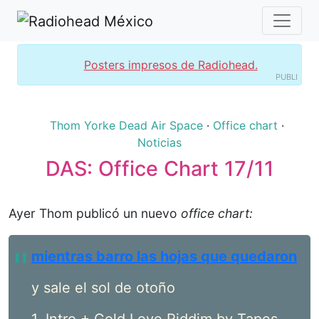
Posters impresos de Radiohead.
PUBLI
Thom Yorke
Dead Air Space
·
Office chart
·
Noticias
DAS: Office Chart 17/11
Ayer Thom publicó un nuevo
office chart:
mientras barro las hojas que quedaron
y sale el sol de otoño
1. Intro + Gold Love Riddim by Tapes