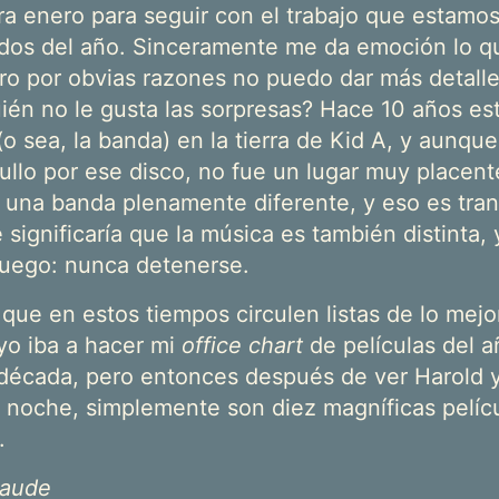
ara enero para seguir con el trabajo que estamo
dos del año. Sinceramente me da emoción lo q
ro por obvias razones no puedo dar más detalle
ién no le gusta las sorpresas? Hace 10 años e
(o sea, la banda) en la tierra de Kid A, y aunqu
llo por ese disco, no fue un lugar muy placente
una banda plenamente diferente, y eso es tranq
significaría que la música es también distinta, 
 juego: nunca detenerse.
 que en estos tiempos circulen listas de lo mejo
 yo iba a hacer mi
office chart
de películas del a
 década, pero entonces después de ver Harold
a noche, simplemente son diez magníficas pelícu
.
Maude