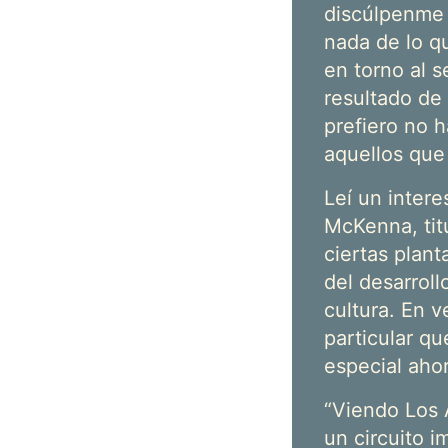
discúlpenme 
nada de lo q
en torno al s
resultado de
prefiero no 
aquellos que
Leí un inter
McKenna, ti
ciertas plant
del desarroll
cultura. En v
particular q
especial ahor
“Viendo Los 
un circuito 