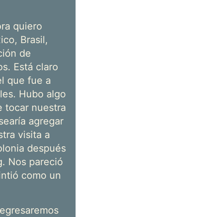
ra quiero
co, Brasil,
ción de
s. Está claro
el que fue a
les. Hubo algo
 tocar nuestra
searía agregar
ra visita a
Polonia después
g. Nos pareció
intió como un
 regresaremos