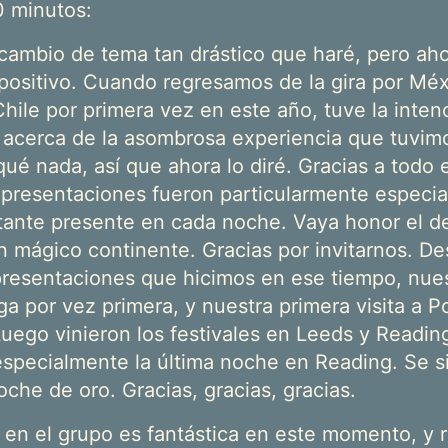
0 minutos:
cambio de tema tan drástico que haré, pero aho
 positivo. Cuando regresamos de la gira por Méxi
hile por primera vez en este año, tuve la inten
o acerca de la asombrosa experiencia que tuvimo
ué nada, así que ahora lo diré. Gracias a todo 
 presentaciones fueron particularmente especia
tante presente en cada noche. Vaya honor el de
n mágico continente. Gracias por invitarnos. De
presentaciones que hicimos en ese tiempo, nuest
ga por vez primera, y nuestra primera visita a 
Luego vinieron los festivales en Leeds y Readin
specialmente la última noche en Reading. Se s
oche de oro. Gracias, gracias, gracias.
 en el grupo es fantástica en este momento, y