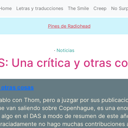
Home
Letras y traducciones
The Smile
Creep
No Surp
Pines de Radiohead
·
Noticias
: Una crítica y otras c
y otras cosas
ablo con Thom, pero a juzgar por sus publicacio
ue van saliendo sobre Copenhague, es una en
 algo en el DAS a modo de resumen de este añ
aciadamente no hago muchas contribuciones a