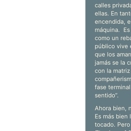
calles priva
ellas. En tan
encendida, e
máquina. Es 
como un rebañ
público vive
que los amarr
jamás se la c
con la matriz
compañerismo;
fase terminal
sentido”.
Ahora bien, 
Es más bien l
tocado. Pero