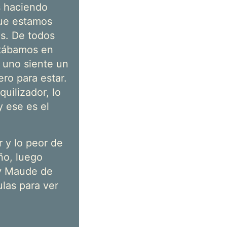
s haciendo
ue estamos
s. De todos
stábamos en
e uno siente un
ro para estar.
uilizador, lo
y ese es el
r y lo peor de
ño, luego
 y Maude de
las para ver