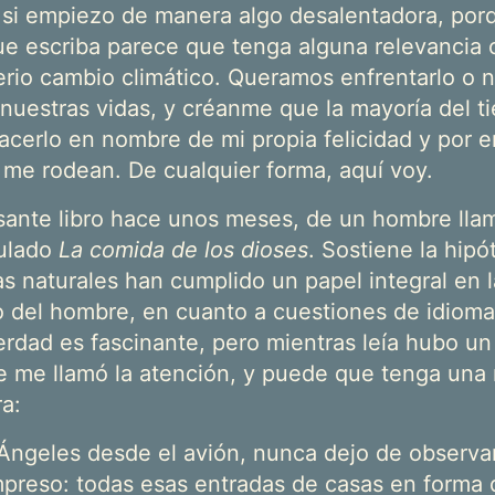
si empiezo de manera algo desalentadora, por
ue escriba parece que tenga alguna relevancia 
erio cambio climático. Queramos enfrentarlo o n
 nuestras vidas, y créanme que la mayoría del 
hacerlo en nombre de mi propia felicidad y por 
 me rodean. De cualquier forma, aquí voy.
esante libro hace unos meses, de un hombre ll
tulado
La comida de los dioses
. Sostiene la hipó
as naturales han cumplido un papel integral en 
o del hombre, en cuanto a cuestiones de idioma,
erdad es fascinante, pero mientras leía hubo un
ue me llamó la atención, y puede que tenga una 
a:
Ángeles desde el avión, nunca dejo de observ
impreso: todas esas entradas de casas en forma 