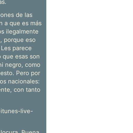
as.
iones de las
on a que es más
os ilegalmente
a, porque eso
 Les parece
o que esas son
 ni negro, como
 esto. Pero por
os nacionales:
nte, con tanto
itunes-live-
 locura. Buena