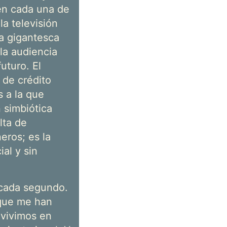
en cada una de
la televisión
a gigantesca
la audiencia
uturo. El
 de crédito
s a la que
n simbiótica
lta de
eros; es la
al y sin
 cada segundo.
 que me han
 vivimos en