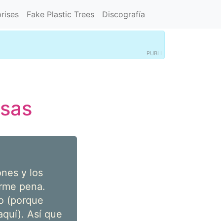
rises
Fake Plastic Trees
Discografía
PUBLI
osas
nes y los
orme pena.
o (porque
quí). Así que