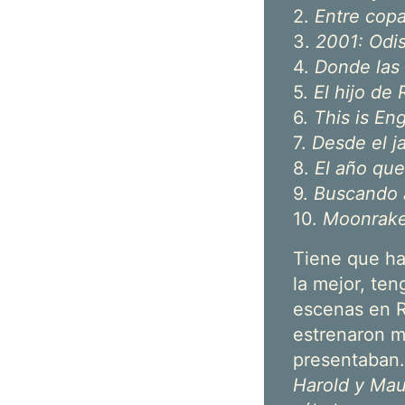
2.
Entre cop
3.
2001: Odi
4.
Donde las 
5.
El hijo d
6.
This is En
7.
Desde el j
8.
El año que
9.
Buscando
10.
Moonrake
Tiene que ha
la mejor, te
escenas en R
estrenaron me
presentaban.
Harold y Ma