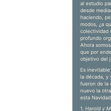
al estudio p
desde media
haciendo, pe
modos, ¿a qu
colectividad 
profundo orgu
Ahora somos 
que por ende 
objetivo del
Es inevitable
la década, y
fueron de la
nuevo la otr
esta Navidad
1.
Harold y 