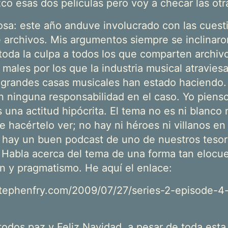
co esas dos películas pero voy a checar las otr
osa: este año anduve involucrado con las cuest
 archivos. Mis argumentos siempre se inclinar
 toda la culpa a todos los que comparten archiv
 males por los que la industria musical atravies
s grandes casas musicales han estado haciendo.
n ninguna responsabilidad en el caso. Yo piens
s una actitud hipócrita. El tema no es ni blanco
de hacértelo ver; no hay ni héroes ni villanos en
sa hay un buen podcast de uno de nuestros tesor
 Habla acerca del tema de una forma tan elocue
ón y pragmatismo. He aquí el enlace:
tephenfry.com/2009/07/27/series-2-episode-4-
todos paz y Feliz Navidad, a pesar de toda esta