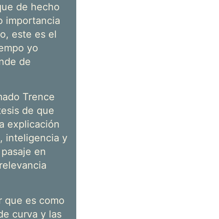
que de hecho
o importancia
o, este es el
tiempo yo
ende de
amado Trence
tesis de que
la explicación
 inteligencia y
 pasaje en
relevancia
ar que es como
de curva y las