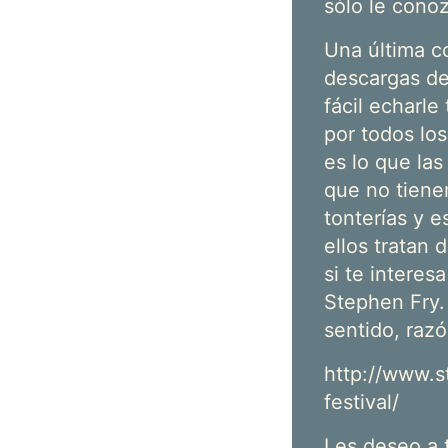
sólo le conoz
Una última c
descargas de
fácil echarle
por todos los
es lo que la
que no tiene
tonterías y e
ellos tratan 
si te intere
Stephen Fry.
sentido, raz
http://www.s
festival/
Les deseo a 