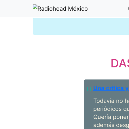
DAS
Una crítica 
Todavía no h
periódicos q
Quería poner
además desgr