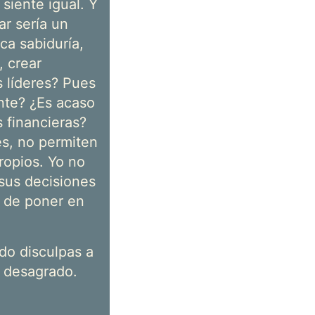
siente igual. Y
ar sería un
ca sabiduría,
, crear
s líderes? Pues
ente? ¿Es acaso
 financieras?
es, no permiten
ropios. Yo no
sus decisiones
a de poner en
ido disculpas a
u desagrado.