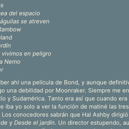
as
sea del espacio
águilas se atreven
e Rambow
gland
ardín
 vivimos en peligro
 a Nemo
r
ber ahí una película de Bond, y aunque definit
ngo una debilidad por Moonraker. Siempre me en
ío y Sudamérica. Tanto era así que cuando era 
 iba yo solo a ver la función de matiné las tre
 Los conocedores sabrán que Hal Ashby dirigió
ude
y
Desde el jardín
. Un director estupendo, 