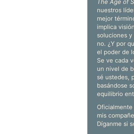
The Age of S
nuestros líde
mejor término
implica visió
soluciones y 
no. ¿Y por q
el poder de l
Se ve cada v
un nivel de b
sé ustedes, 
basándose so
equilibrio en
Oficialmente 
mis compañer
Díganme si so