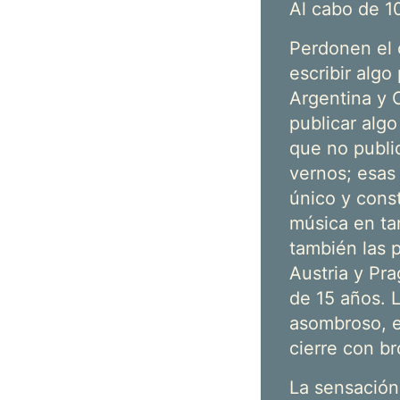
Al cabo de 1
Perdonen el 
escribir algo
Argentina y C
publicar alg
que no publiq
vernos; esas
único y cons
música en ta
también las 
Austria y Pra
de 15 años. 
asombroso, e
cierre con br
La sensación