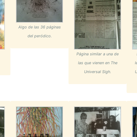
Algo de las 36 páginas
del peródico.
Página similar a una de
las que vienen en The
l
Universal Sigh.
U