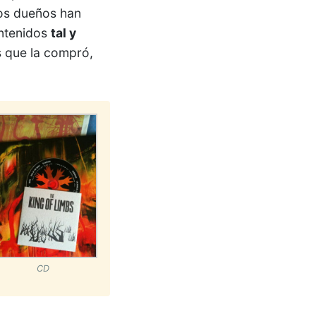
os dueños han
ontenidos
tal y
os que la compró,
CD