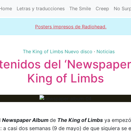
Home
Letras y traducciones
The Smile
Creep
No Surp
Posters impresos de Radiohead.
The King of Limbs
Nuevo disco
·
Noticias
ntenidos del ‘Newspape
King of Limbs
l
Newspaper Album
de
The King of Limbs
ya empezó 
s: a casi dos semanas (9 de mayo) de que siquiera se 