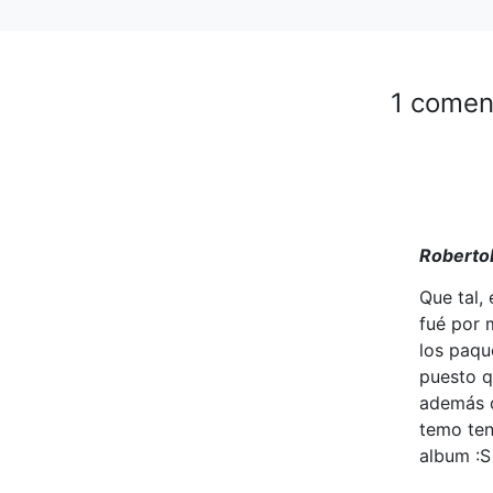
1 comen
Roberto
Que tal,
fué por 
los paqu
puesto q
además d
temo ten
album :S