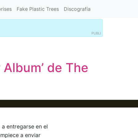
rises
Fake Plastic Trees
Discografía
PUBLI
r Album’ de The
a entregarse en el
empiece a enviar