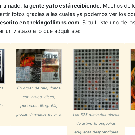
ogramado,
la gente ya lo está recibiendo.
Muchos de l
tir fotos gracias a las cuales ya podemos ver los c
escrito en thekingoflimbs.com.
Si tú fuiste uno de l
r un vistazo a lo que adquiriste:
na
En orden de reloj: funda
,
con vinilos, disco,
da
periódico, litografía,
piezas diminutas de arte.
Las 625 diminutas piezas
de artwork, pequeñas
etiquetas desprendibles