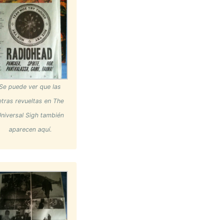
Se puede ver que las
etras revueltas en The
niversal Sigh también
aparecen aquí.