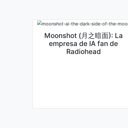
Moonshot (月之暗面): La
empresa de IA fan de
Radiohead