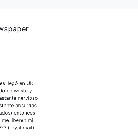
ewspaper
es llegó en UK
do en waste y
astante nervioso
stante absurdas
ados) entonces
 me liberen mi
?? (royal mail)