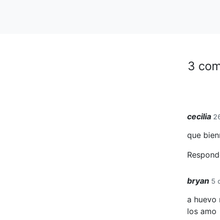
3 com
cecilia
26
que bien
Respond
bryan
5 
a huevo 
los amo