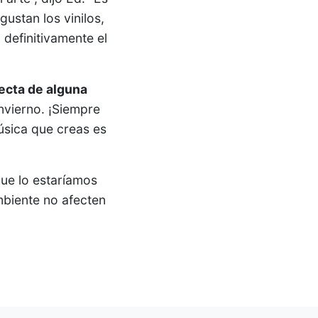
ustan los vinilos,
 definitivamente el
fecta de alguna
nvierno. ¡Siempre
música que creas es
que lo estaríamos
mbiente no afecten
.