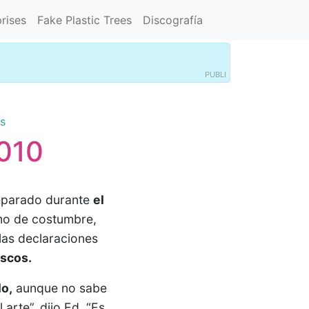
rises
Fake Plastic Trees
Discografía
PUBLI
s
2010
reparado durante
el
mo de costumbre,
las declaraciones
iscos.
lo,
aunque no sabe
arte”, dijo Ed. “Es