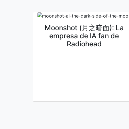
Moonshot (月之暗面): La
empresa de IA fan de
Radiohead