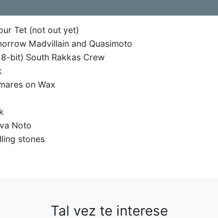
our Tet (not out yet)
orrow Madvillain and Quasimoto
 8-bit) South Rakkas Crew
k
tmares on Wax
k
lva Noto
lling stones
Tal vez te interese