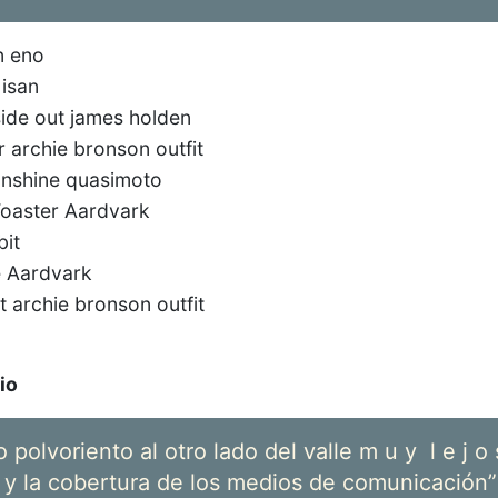
an eno
 isan
nside out james holden
r archie bronson outfit
nshine quasimoto
Toaster Aardvark
bit
e Aardvark
 it archie bronson outfit
io
polvoriento al otro lado del valle m u y l e j o 
d’ y la cobertura de los medios de comunicación