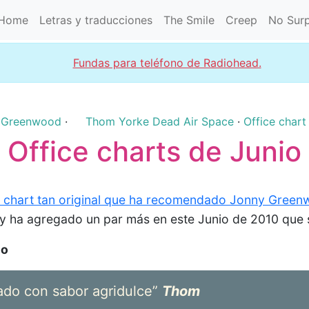
Home
Letras y traducciones
The Smile
Creep
No Surp
Fundas para teléfono de Radiohead.
 Greenwood
·
Thom Yorke
Dead Air Space
·
Office chart
Office charts de Junio
e chart tan original que ha recomendado Jonny Gree
y ha agregado un par más en este Junio de 2010 que 
io
ado con sabor agridulce”
Thom