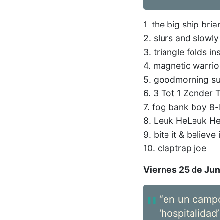
1. the big ship bri
2. slurs and slowly
3. triangle folds i
4. magnetic warrio
5. goodmorning su
6. 3 Tot 1 Zonder 
7. fog bank boy 8-
8. Leuk HeLeuk H
9. bite it & believe
10. claptrap joe
Viernes 25 de Jun
“en un campo 
‘hospitalida