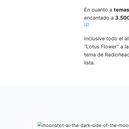
En cuanto a
temas
encantado a
3.50
(2)
Inclusive todo el 
“Lotus Flower” a l
tema de Radiohead
lista.