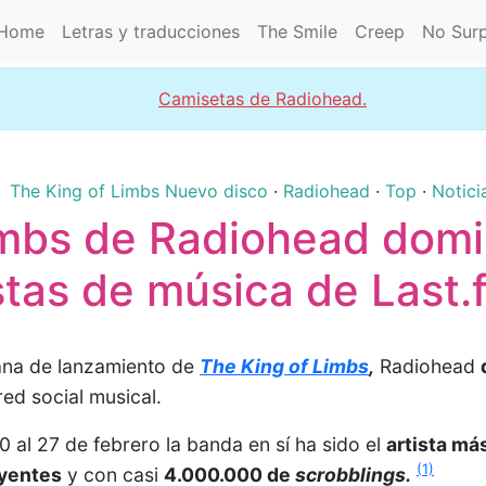
Home
Letras y traducciones
The Smile
Creep
No Surp
Camisetas de Radiohead.
The King of Limbs
Nuevo disco
·
Radiohead
·
Top
·
Notici
imbs de Radiohead domi
istas de música de Last.
ana de lanzamiento de
The King of Limbs
,
Radiohead
ed social musical.
0 al 27 de febrero la banda en sí ha sido el
artista má
(1)
yentes
y con casi
4.000.000 de
scrobblings.