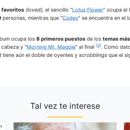
 favoritos
(loved),
el sencillo “
Lotus Flower
” ocupa el 
0
personas, mientras que “
Codex
” se encuentra en el 
álbum ocupa los
8 primeros puestos
de los
temas más
(3)
a cabeza y “
Morning Mr. Magpie
” al final
. Como dato
 tiene aún el doble de oyentes y
scrobblings
que el si
Tal vez te interese