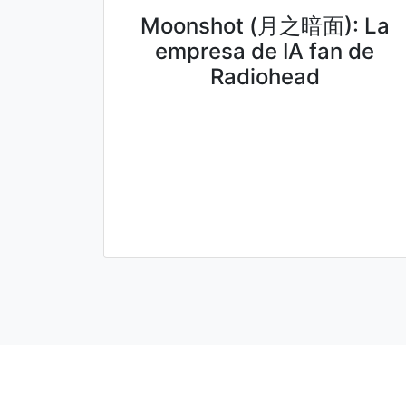
Moonshot (月之暗面): La
empresa de IA fan de
Radiohead