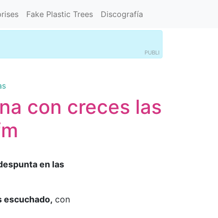
rises
Fake Plastic Trees
Discografía
PUBLI
as
na con creces las
fm
despunta en las
s escuchado,
con